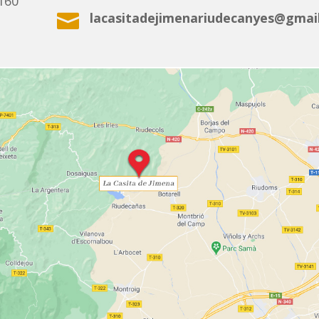
160
lacasitadejimenariudecanyes@gmai
