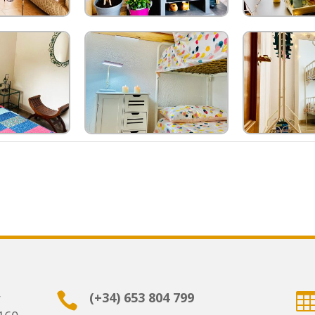
(+34) 653 804 799
r
