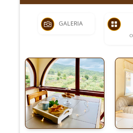
GALERIA


O